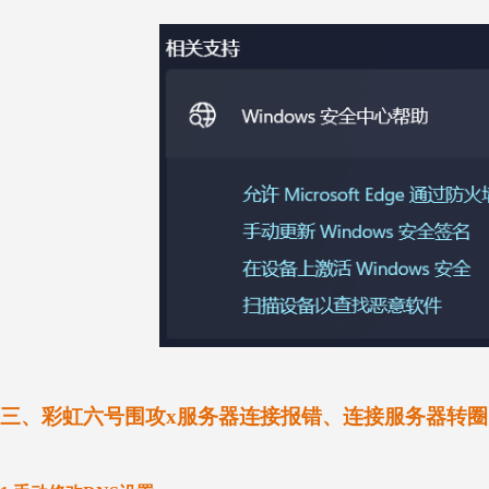
三、
彩虹六号围攻x服务器连接报错、连接服务器转