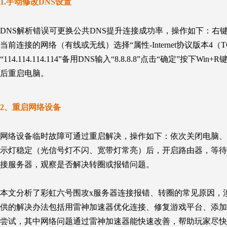
1.
手动修改DNS设置
DNS解析错误可更换公共DNS提升连接成功率，操作如下：右键点击
当前连接的网络（有线或无线）选择“属性-Internet协议版本4（T
“114.114.114.114”备用DNS输入“8.8.8.8”点击“确定”按下Wi
后重启电脑。
2、
重启网络设备
网络设备临时故障可通过重启解决，操作如下：依次关闭电脑、
示灯稳定（光信号灯不闪、宽带灯常亮）后，开启路由器，等待
接服务器，观察是否解决转圈或报错问题。
本文分析了彩虹六号围攻x服务器连接报错、转圈的常见原因，
供的解决办法包括用雷神加速器优化连接、修复游戏平台、添加
尝试，其中网络问题通过雷神加速器能快速改善，帮助玩家尽快