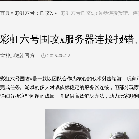
首页
»
彩虹六号：围攻X
»
彩虹六号围攻x服务器连接报错、连
彩虹六号围攻x服务器连接报错
雷神加速器官方
2025-08-22
彩虹六号围攻x是一款以团队合作为核心的战术射击端游，玩家
完成任务。游戏的多人对战依赖稳定的服务器连接，但部分玩家
详细分析这些问题的成因，并提供高效解决办法，助力玩家顺利