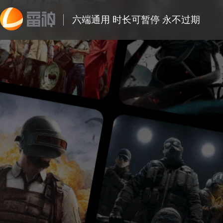
六端通用 时长可暂停 永不过期