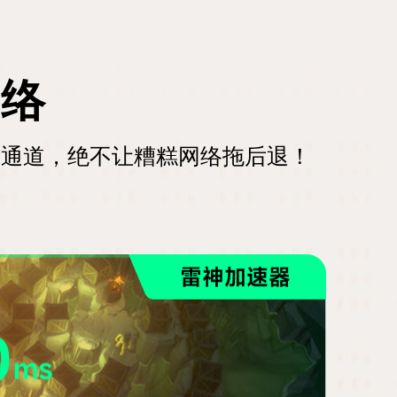
网络
堵通道，绝不让糟糕网络拖后退！