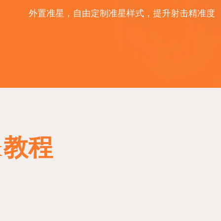
外置准星，自由定制准星样式，提升射击精准度
&教程