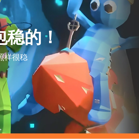
包稳的！
照样很稳