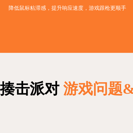
降低鼠标粘滞感，提升响应速度，游戏跟枪更顺手
揍击派对
游戏问题