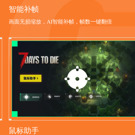
智能补帧
画面无损缩放，AI智能补帧，帧数一键翻倍
鼠标助手