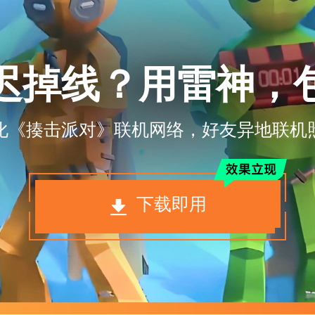
迟掉线？用雷神，
化《揍击派对》联机网络，好友异地联机
下载即用