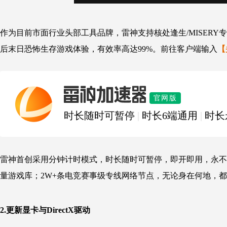
作为目前市面行业头部工具品牌，雷神支持核处逢生/MISER
后末日恐怖生存游戏体验，有效率高达99%。前往客户端输入
【
雷神加速器
官网版
时长随时可暂停
|
时长6端通用
|
时长
雷神首创采用分钟计时模式，时长随时可暂停，即开即用，永不过
量游戏库；2W+条电竞赛事级专线网络节点，无论身在何地，都
2.更新显卡与DirectX驱动