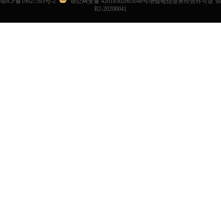
鄂ICP备19027593号-2
鄂公网安备 42018502005046号增值电信业务经营许可证 鄂
B2-20200041