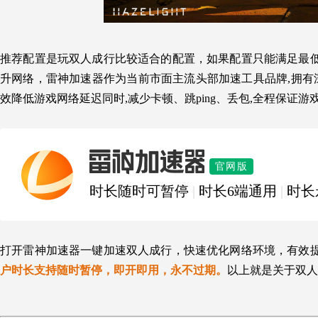
推荐配置是玩
双人成行
比较适合的配置，如果配置只能满足最
升网络，
雷神加速器作为当前市面主流头部加速工具品牌,拥有深
效降低游戏网络延迟同时,减少卡顿、跳ping、丢包,全程保证游
雷神加速器
官网版
时长随时可暂停
|
时长6端通用
|
时长
打开雷神加速器一键加速
双人成行
，快速优化网络环境，有效
户时长支持随时暂停，即开即用，永不过期。
以上就是关于
双人