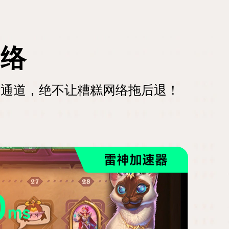
网络
堵通道，绝不让糟糕网络拖后退！