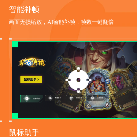
智能补帧
画面无损缩放，AI智能补帧，帧数一键翻倍
鼠标助手