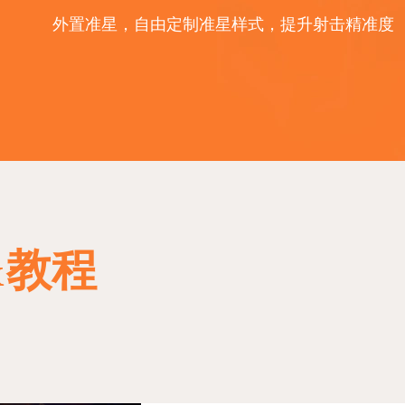
外置准星，自由定制准星样式，提升射击精准度
&教程