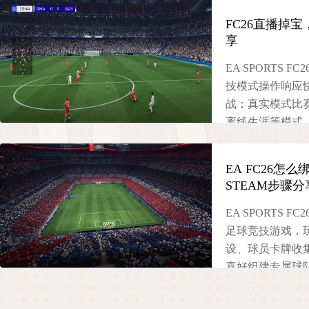
FC26直播掉宝
享
EA SPORTS
技模式操作响应
战；真实模式比
离线生涯等模式
出直播掉宝活动，
账号，才能观看
EA FC26怎
利。本文将详解
STEAM步骤分
宝相关网络问题
动。
EA SPORTS 
足球竞技游戏，
2025-11-15
设、球员卡牌收
喜好组建专属球
体验真实的足球竞
运行该游戏的玩家