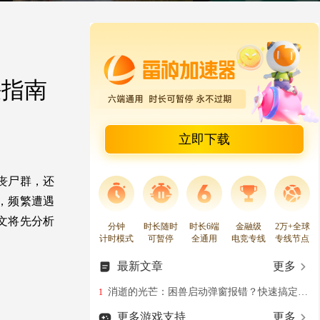
决指南
立即下载
丧尸群，还
，频繁遭遇
文将先分析
分钟
时长随时
时长6端
金融级
2万+全球
计时模式
可暂停
全通用
电竞专线
专线节点
最新文章
更多
消逝的光芒：困兽启动弹窗报错？快速搞定游戏启动报错问题
1
更多游戏支持
更多