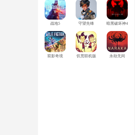
战地5
守望先锋
暗黑破坏神4
双影奇境
饥荒联机版
永劫无间