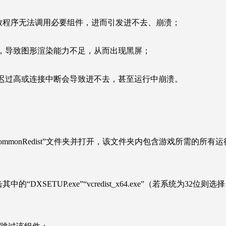
tX等），导致程序无法调用必要组件，进而引发进不去、崩溃；
，导致图形渲染能力不足，从而出现黑屏；
迟过高或连接中断会导致进不去，甚至运行中崩溃。
mmonRedist”文件夹并打开，该文件夹内包含游戏所需的所有
双击其中的“DXSETUP.exe”“vcredist_x64.exe”（若系统为32位则选择