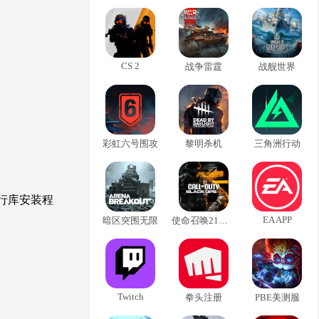
CS 2
战争雷霆
战舰世界
彩虹六号围攻
黎明杀机
三角洲行动
运行库安装程
EA APP
暗区突围无限
使命召唤21黑色行动6
Twitch
拳头注册
PBE美测服