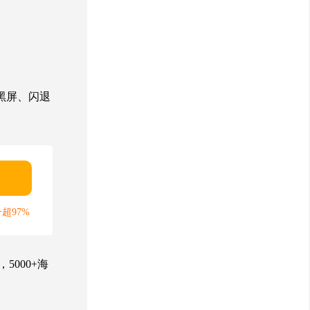
黑屏、闪退
超97%
000+海