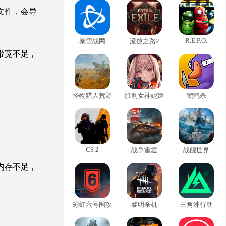
文件，会导
R.E.P.O.
暴雪战网
流放之路2
带宽不足，
怪物猎人荒野
胜利女神妮姬
鹅鸭杀
CS 2
战争雷霆
战舰世界
内存不足，
彩虹六号围攻
黎明杀机
三角洲行动