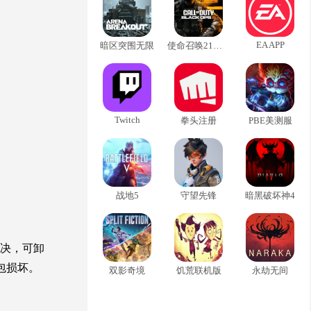
EA APP
暗区突围无限
使命召唤21黑色行动6
Twitch
拳头注册
PBE美测服
战地5
守望先锋
暗黑破坏神4
解决，可卸
包损坏。
双影奇境
饥荒联机版
永劫无间