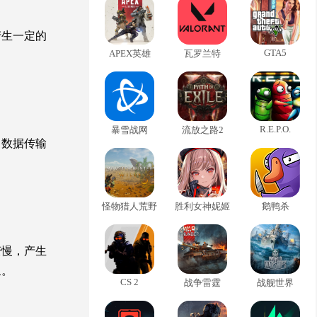
产生一定的
GTA5
APEX英雄
瓦罗兰特
R.E.P.O.
暴雪战网
流放之路2
，数据传输
怪物猎人荒野
胜利女神妮姬
鹅鸭杀
变慢，产生
象。
CS 2
战争雷霆
战舰世界