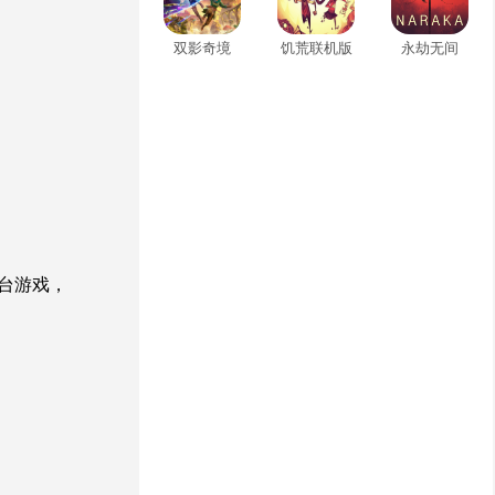
双影奇境
饥荒联机版
永劫无间
台游戏，