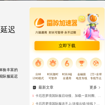
络延迟
立即下载
体验丰富的
分钟
时长随时
时长6端
金融级
2万+全球
国际服延迟
计时模式
可暂停
全通用
电竞专线
专线节点
最新文章
更多
卡厄思梦境国际服启动慢、加载一直转圈、无法进入游戏的高效解决教程
1
卡厄思梦境国际服连不上/连接出错/掉线？实测有效的救急指南！
2