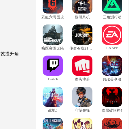
彩虹六号围攻
黎明杀机
三角洲行动
EA APP
暗区突围无限
使命召唤21黑色行动6
有效提升角
Twitch
拳头注册
PBE美测服
战地5
守望先锋
暗黑破坏神4