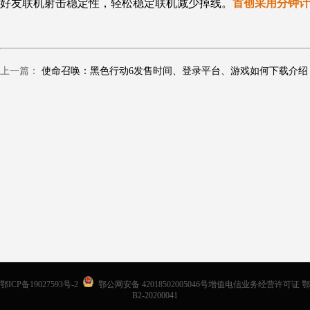
好友联机
射击
稳定性，轻松稳定联机减少掉线。
首创采用分钟计
上一篇：
使命召唤：黑色行动6发售时间、登录平台、游戏如何下载介绍
鄂ICP备19027593号-2
鄂公网安备 42018502005046号增值电信业务经营许可证 鄂
B2-20200041