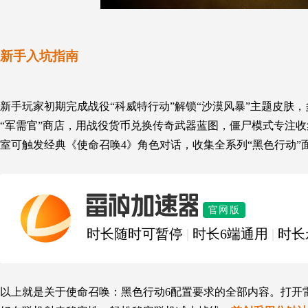
新手入坑指南
新手玩家初期
完成战役“科威特行动”解锁“沙漠风暴”主题皮肤
，
“军需官”商店，用战役货币兑换传奇武器蓝图
，
僵尸模式专注收
室可触发经典《使命召唤4》角色对话
，
收集全系列“黑色行动”
雷神加速器
官网版
时长随时可暂停
|
时长6端通用
|
时长
以上就是关于使命召唤：黑色行动6配置要求的全部内容。打开