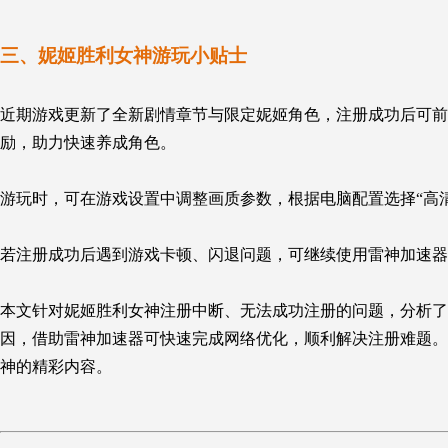
三、妮姬胜利女神游玩小贴士
近期游戏更新了全新剧情章节与限定妮姬角色，注册成功后可前
励，助力快速养成角色。
游玩时，可在游戏设置中调整画质参数，根据电脑配置选择“高清
若注册成功后遇到游戏卡顿、闪退问题，可继续使用雷神加速
本文针对妮姬胜利女神注册中断、无法成功注册的问题，分析了
因，借助雷神加速器可快速完成网络优化，顺利解决注册难题。
神的精彩内容。