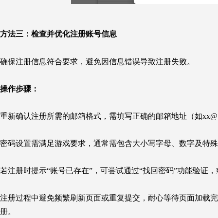
方法三：
检查并优化注册账号信息
确保注册信息符合要求，避免因信息错误导致注册失败。
操作步骤：
重新确认注册所需的邮箱格式，需填写正确的邮箱地址（如xx@163.
密码设置需满足游戏要求，通常需包含大小写字母、数字及特殊
若注册时提示“账号已存在”，可尝试通过“找回密码”功能验证
注册过程中避免频繁刷新页面或重复提交，耐心等待页面加载完
册。