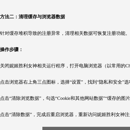
方法二：
清理缓存与浏览器数据
针对缓存堆积导致的注册异常，清理相关数据可恢复注册功能。
操作步骤：
关闭妮姬胜利女神相关运行程序，打开电脑浏览器（以常用的Chr
点击浏览器右上角三点图标，选择“设置”，找到“隐私和安全”选
点击“清除浏览数据”，勾选“Cookie和其他网站数据”“缓存的
点击“清除数据”，完成后重启浏览器，重新访问妮姬胜利女神