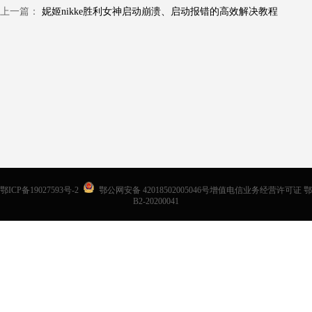
上一篇：
妮姬nikke胜利女神启动崩溃、启动报错的高效解决教程
鄂ICP备19027593号-2
鄂公网安备 42018502005046号增值电信业务经营许可证 鄂
B2-20200041