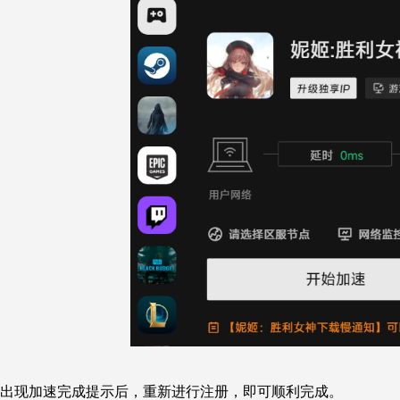
出现加速完成提示后，重新
进行注册，即可顺利完成
。