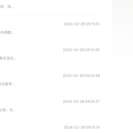
战地5是战地系列的续作之一，玩家可以在其中体验”海陆空“三种作战方式，并且还可以选择成为多个国家的军队角色之一，真实还原了二战时间的战役、场景、武器等一系列内容，让玩家有机会创造自己的作战小队，体验二
2024-02-29 09:15:51
战地5是一款以第二次世界大战为游戏背景的大型射击游戏，玩家将扮演不同的战役参与者，进入这场紧张又刺激的战争中，体验到战火的无情和战争的残酷。最近有玩家在游戏中遇到联机失败或无法联机组队的问题，本文就给
2024-02-29 09:10:45
绝地求生/PUBG也被玩家戏称为吃鸡，该作是一款免费的战术竞技射击沙盒游戏，以其独特的玩法和竞争行而深受全球玩家的喜爱。不过很多国内玩家在游玩该作时，经常被游戏内的延迟高、黑屏、界面显示空白等问题困扰
2024-02-29 09:05:38
DIRECT CONTACT是一款融入了现代军事战争元素的全新射击游戏，不同于经典FPS游戏，它采用了高级引擎来尽可能模拟还原真实战斗场景，能给玩家带来不一样的游戏体验。所以很多FPS玩家都对这款游戏
2024-02-28 09:20:27
最后纪元（Last Epoch）是一款由Eleventh Hour Games开发的暗黑类刷宝游戏，支持单人和多人在线模式，游戏玩法丰富。该作已于2月22日正式上线，近期有不少玩家反馈遇到游戏加载慢、
2024-02-28 09:15:19