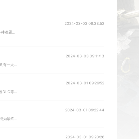
2024-03-03 09:33:52
备受玩家期待的多人合作恐怖游戏逃生试炼1.0版本将在3月5日正式发售上线，游戏中玩家可以在拥有不同能力的角色中挑选适合自己的，通过解决各种难题和避开危险，最终成功逃离险境。很多玩家关心逃生试炼游戏配置
2024-03-03 09:11:13
3月份云顶S11赛季马上就要来了，S11赛季的主题是与神话传说邂逅，美测服上线时间为3月5日，国服上线时间预计为3月25日。和以往赛季类似，又有一大批玩家开始前往美测服抢下体验新内容了。有部分玩家表示
2024-03-01 09:26:52
帝国神话最近正式上线Steam商店了，和其他沙盒游戏不同，这款游戏能带来全新的东洲地图、战船、孔明灯、诸葛机关弩、兽王，以及唢呐琵琶乐器DLC等内容，给玩家体验新的乱世征战的机会。不过有部分玩家反映游
2024-03-01 09:22:44
绝地求生/PUBG是全球最受欢迎的大逃杀游戏，该作由韩国蓝洞公司开发，进入游戏后，玩家将被空投到一个神秘的地图上，进行生存战斗，并努力成为最终存活者。不过，有小部分玩家反馈经常碰到绝地求生/PUBG更
2024-03-01 09:20:26