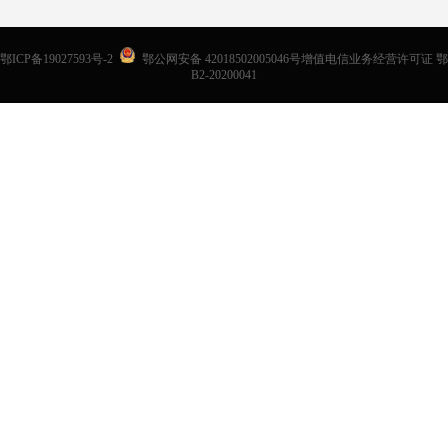
鄂ICP备19027593号-2
鄂公网安备 42018502005046号增值电信业务经营许可证 鄂
B2-20200041