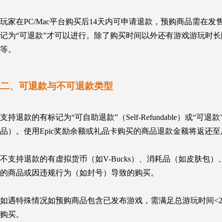
玩家在
PC/Mac平台购买后14天内可申请退款
，
预购商品需在发售后1
记为“可退款”
才可以进行。除了购买时间以外还有游戏
游玩时长
等。
二、
可退款与不可退款类型
支持退款
的
有
标记为“可自助退款”（Self-Refundable）或“
品）。使用Epic奖励余额或礼品卡购买的商品退款金额
将
返还至
不
支持
退款
的
有
虚拟货币（如V-Bucks）、消耗品（如皮肤包）、订
的商品或因违规行为（如封号）导致的购买。
如遇
特殊情况
如
预购商品包含已发布游戏，需满足总游玩时间<
购买。