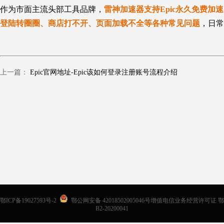
作为市面主流头部工具品牌，
雷神加速器支持Epic永久免费加
登陆转圈圈、商店打不开、页面加载不全等各种常见问题
，日常
上一篇：
Epic官网地址-Epic该如何登录注册账号流程介绍
鄂ICP备19027593号-2
鄂公网安备 42018502005046号增值电信业务经营许可证 鄂
B2-20200041