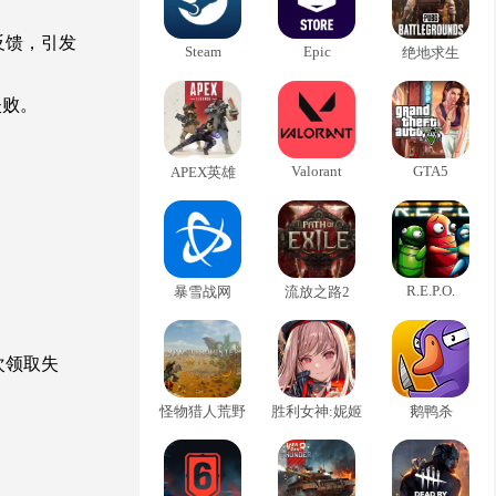
反馈，引发
Steam
Epic
绝地求生
失败。
Valorant
GTA5
APEX英雄
R.E.P.O.
暴雪战网
流放之路2
次领取失
怪物猎人荒野
胜利女神:妮姬
鹅鸭杀