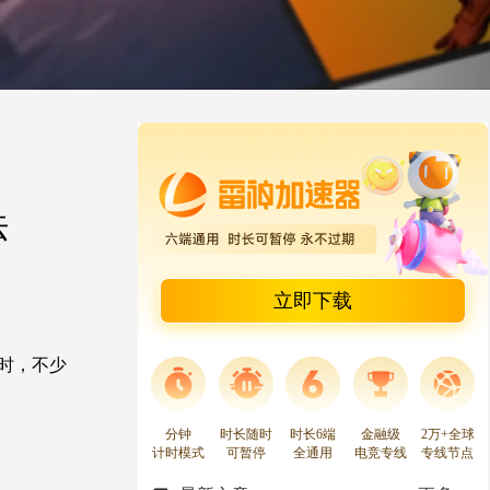
法
立即下载
动时，不少
分钟
时长随时
时长6端
金融级
2万+全球
计时模式
可暂停
全通用
电竞专线
专线节点