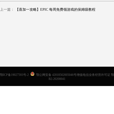
上一篇：
【喜加一攻略】EPIC 每周免费领游戏的保姆级教程
鄂ICP备19027593号-2
鄂公网安备 42018502005046号增值电信业务经营许可证 鄂
B2-20200041