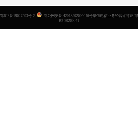
鄂ICP备19027593号-2
鄂公网安备 42018502005046号增值电信业务经营许可证 鄂
B2-20200041