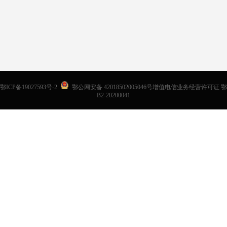
鄂ICP备19027593号-2
鄂公网安备 42018502005046号增值电信业务经营许可证 鄂
B2-20200041