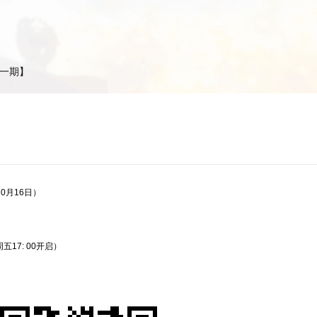
十一期】
】
10月16日）
周五17: 00开启）